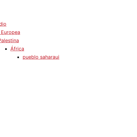
dio
 Europea
Palestina
África
pueblo saharaui