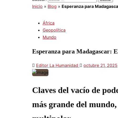
Inicio
»
Blog
»
Esperanza para Madagascar: 
África
Geopolítica
Mundo
Esperanza para Madagascar: El c
Editor La Humanidad
octubre 21, 2025
Claves del vacío de pod
más grande del mundo, u