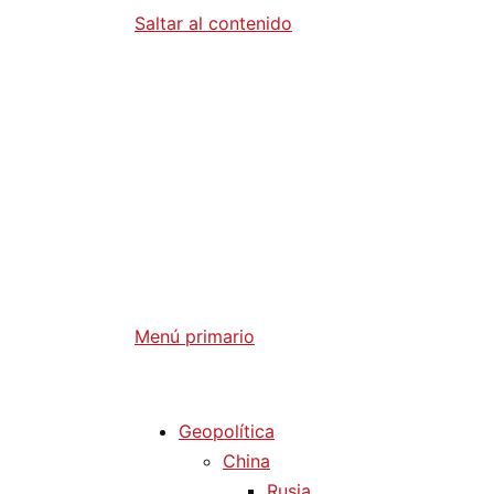
Saltar al contenido
Diario La 
Análisis Geopolítico y Actualidad Internaci
Menú primario
Diario La Humanidad
Geopolítica
China
Rusia