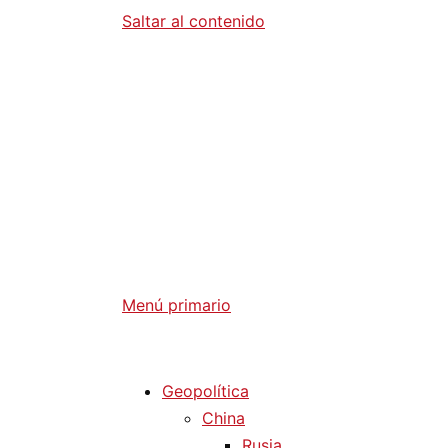
Saltar al contenido
Diario La 
Análisis Geopolítico y Actualidad Internaci
Menú primario
Diario La Humanidad
Geopolítica
China
Rusia