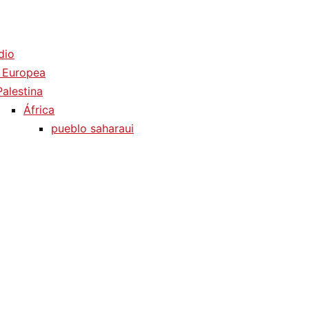
dio
 Europea
Palestina
África
pueblo saharaui