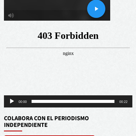
Reproductor
00:00
00:22
de
audio
COLABORA CON EL PERIODISMO
INDEPENDIENTE