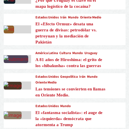
¿Por qué Uruguay es clave en el
mapa logístico de la cocaína?
Estados Unidos
Irán
Mundo
Oriente Medio
El «Efecto Ormuz» desata una
guerra de divisas: petrodólar vs.
petroyuan y la mediación de
Pakistán
América Latina
Cultura
Mundo
Uruguay
A 81 años de Hiroshima: el grito de
los «hibakusha» contra las guerras
Estados Unidos
Geopolítica
Irán
Mundo
Oriente Medio
Las tensiones se convierten en llamas
en Oriente Medio.
Estados Unidos
Mundo
El «fantasma socialista»: el auge de
la «izquierda» demócrata que
atormenta a Trump