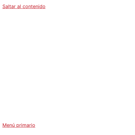
Saltar al contenido
Diario La
Humanidad
Análisis Geopolítico y Actualidad Internacional
Menú primario