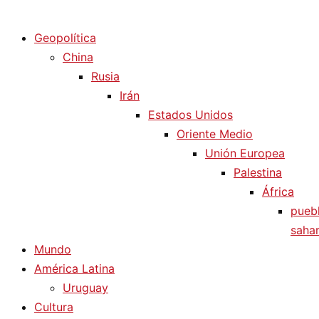
Diario La Humanidad
Geopolítica
China
Rusia
Irán
Estados Unidos
Oriente Medio
Unión Europea
Palestina
África
pueb
sahar
Mundo
América Latina
Uruguay
Cultura