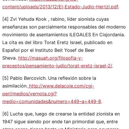
content/uploads/2013/12/El-Estado-Judio-Hertzl.pdf
.
[4] Zvi Yehuda Kook , rabino, líder sionista cuyas
enseñanzas son parcialmente responsables del moderno
movimiento de asentamientos ILEGALES En Cisjordania.
La cita es del libro Torat Eretz Israel, publicado en
Español por el Instituto Beit Yosef de Beer
Sheva.
http://masuah.org/filosofia-y-
preceptos/pensamiento-judio/torat-eretz-israel-2/
.
[5] Pablo Bercovich. Una reflexión sobre la
asimilación.
http://www.delacole.com/cgi-
perl/medios/vernota.cgi?
medio=comunidades&numero=449¬a=449-8
.
[6] Lucha que, luego de crearse la entidad zionista en
1947 sigue siendo por ende tan primordial que, entre