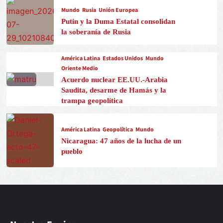
Mundo
Rusia
Unión Europea
Putin y la Duma Estatal consolidan
la soberanía de Rusia
América Latina
Estados Unidos
Mundo
Oriente Medio
Acuerdo nuclear EE.UU.-Arabia
Saudita, desarme de Hamás y la
trampa geopolítica
América Latina
Geopolítica
Mundo
Nicaragua: 47 años de la lucha de un
pueblo