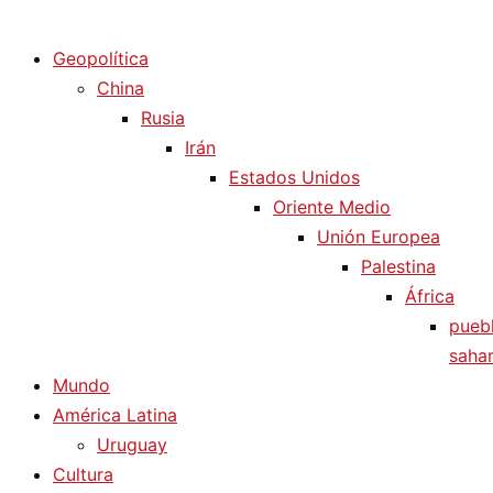
Diario La Humanidad
Geopolítica
China
Rusia
Irán
Estados Unidos
Oriente Medio
Unión Europea
Palestina
África
pueb
sahar
Mundo
América Latina
Uruguay
Cultura