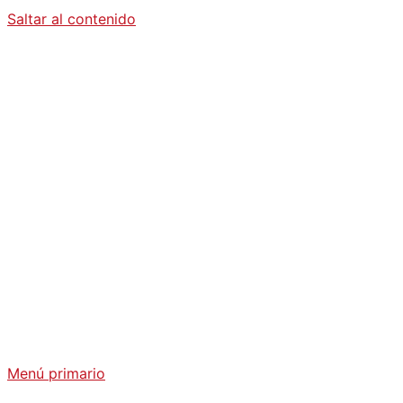
Saltar al contenido
Diario La
Humanidad
Análisis Geopolítico y Actualidad Internacional
Menú primario