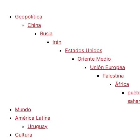
Diario La Humanidad
Geopolítica
China
Rusia
Irán
Estados Unidos
Oriente Medio
Unión Europea
Palestina
África
pueb
sahar
Mundo
América Latina
Uruguay
Cultura