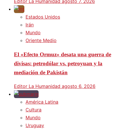
Editor La Humanidad
agosto 7, 2026
Estados Unidos
Irán
Mundo
Oriente Medio
El «Efecto Ormuz» desata una guerra de
divisas: petrodólar vs. petroyuan y la
mediación de Pakistán
Editor La Humanidad
agosto 6, 2026
América Latina
Cultura
Mundo
Uruguay