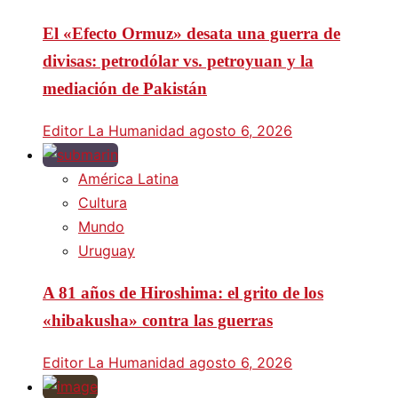
El «Efecto Ormuz» desata una guerra de
divisas: petrodólar vs. petroyuan y la
mediación de Pakistán
Editor La Humanidad
agosto 6, 2026
América Latina
Cultura
Mundo
Uruguay
A 81 años de Hiroshima: el grito de los
«hibakusha» contra las guerras
Editor La Humanidad
agosto 6, 2026