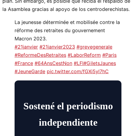
plan. Sin embargo, es posible que reciba el respaldo de
la Asamblea gracias al apoyo de los centroderechistas.
La jeunesse déterminée et mobilisée contre la
réforme des retraites du gouvernement
Macron 2023.
#21janvier
#21janvier2023
#grevegenerale
#ReformeDesRetraites
#LaborReform
#Paris
#France
#64AnsCestNon
#LFI
#GiletsJaunes
#JeuneGarde
pic.twitter.com/fGXi5yl7hC
Sostené el periodismo
independiente