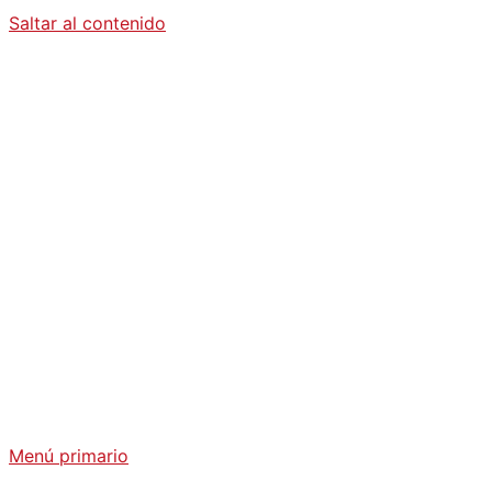
Saltar al contenido
Diario La
Humanidad
Análisis Geopolítico y Actualidad Internacional
Menú primario