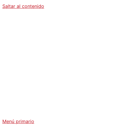
Saltar al contenido
Diario La
Humanidad
Análisis Geopolítico y Actualidad Internacional
Menú primario