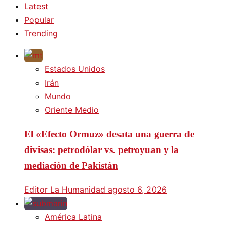
Latest
Popular
Trending
Estados Unidos
Irán
Mundo
Oriente Medio
El «Efecto Ormuz» desata una guerra de
divisas: petrodólar vs. petroyuan y la
mediación de Pakistán
Editor La Humanidad
agosto 6, 2026
América Latina