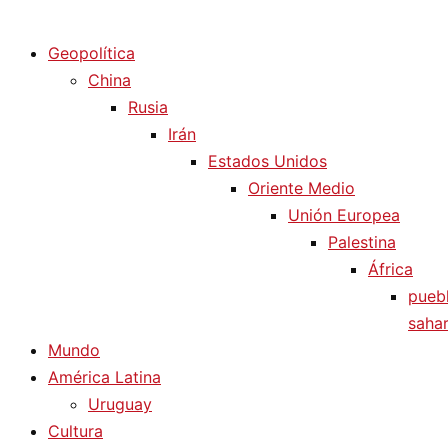
Diario La Humanidad
Geopolítica
China
Rusia
Irán
Estados Unidos
Oriente Medio
Unión Europea
Palestina
África
pueb
sahar
Mundo
América Latina
Uruguay
Cultura