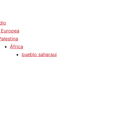
dio
 Europea
Palestina
África
pueblo saharaui