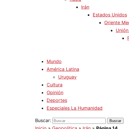
Irán
Estados Unidos
Oriente Me
Unión
Mundo
América Latina
Uruguay
Cultura
Opinión
Deportes
Especiales La Humanidad
Buscar:
Inicio
»
Geopolítica
»
Irán
»
Página 14