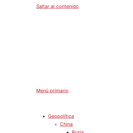
Saltar al contenido
Diario La 
Análisis Geopolítico y Actualidad Internaci
Menú primario
Diario La Humanidad
Geopolítica
China
Rusia