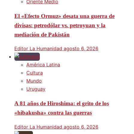
Oriente Medio
El «Efecto Ormuz» desata una guerra de
divisas: petrodólar vs. petroyuan y la
mediación de Pakistán
Editor La Humanidad
agosto 6, 2026
América Latina
Cultura
Mundo
Uruguay
A 81 años de Hiroshima: el grito de los
«hibakusha» contra las guerras
Editor La Humanidad
agosto 6, 2026