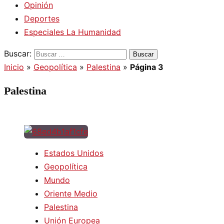
Opinión
Deportes
Especiales La Humanidad
Buscar:
Inicio
»
Geopolítica
»
Palestina
»
Página 3
Palestina
Estados Unidos
Geopolítica
Mundo
Oriente Medio
Palestina
Unión Europea