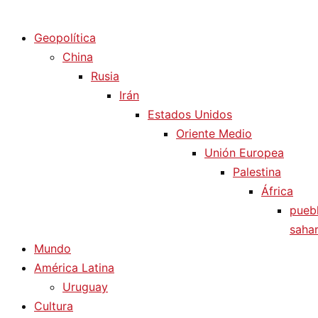
Diario La Humanidad
Geopolítica
China
Rusia
Irán
Estados Unidos
Oriente Medio
Unión Europea
Palestina
África
pueb
sahar
Mundo
América Latina
Uruguay
Cultura