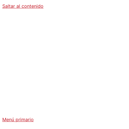
Saltar al contenido
Diario La
Humanidad
Análisis Geopolítico y Actualidad Internacional
Menú primario