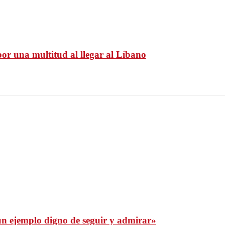
por una multitud al llegar al Líbano
s un ejemplo digno de seguir y admirar»