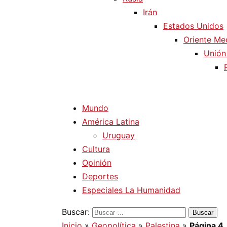
Irán
Estados Unidos
Oriente Me
Unión
Mundo
América Latina
Uruguay
Cultura
Opinión
Deportes
Especiales La Humanidad
Buscar:
Inicio
»
Geopolítica
»
Palestina
»
Página 4