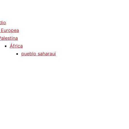
dio
 Europea
Palestina
África
pueblo saharaui