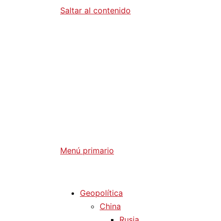
Saltar al contenido
Diario La 
Análisis Geopolítico y Actualidad Internaci
Menú primario
Diario La Humanidad
Geopolítica
China
Rusia