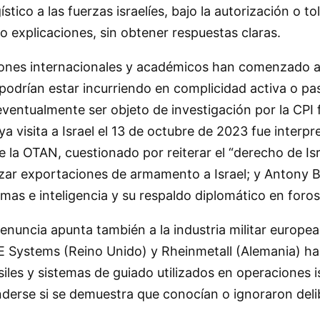
ico a las fuerzas israelíes, bajo la autorización o tol
do explicaciones, sin obtener respuestas claras.
ciones internacionales y académicos han comenzado a s
 podrían estar incurriendo en complicidad activa o p
ventualmente ser objeto de investigación por la CPI 
a visita a Israel el 13 de octubre de 2023 fue interp
e la OTAN, cuestionado por reiterar el “derecho de Isr
r exportaciones de armamento a Israel; y Antony Bli
s e inteligencia y su respaldo diplomático en foros 
a denuncia apunta también a la industria militar euro
BAE Systems (Reino Unido) y Rheinmetall (Alemania) ha
siles y sistemas de guiado utilizados en operaciones i
enderse si se demuestra que conocían o ignoraron de