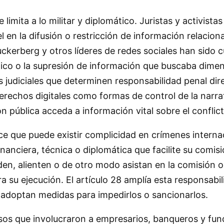
 limita a lo militar y diplomático. Juristas y activis
el en la difusión o restricción de información relacio
erberg y otros líderes de redes sociales han sido c
ítico o la supresión de información que buscaba dimen
as judiciales que determinen responsabilidad penal dir
rechos digitales como formas de control de la narrativ
ón pública acceda a información vital sobre el conflict
ce que puede existir complicidad en crímenes internac
inanciera, técnica o diplomática que facilite su comis
en, alienten o de otro modo asistan en la comisión o
 su ejecución. El artículo 28 amplía esta responsabil
 adoptan medidas para impedirlos o sancionarlos.
asos que involucraron a empresarios, banqueros y fun