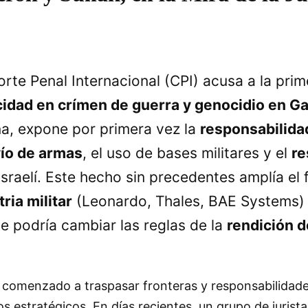
rte Penal Internacional (CPI) acusa a la prime
idad en crímen de guerra y genocidio en G
ina, expone por primera vez la
responsabilidad
ío de armas
, el uso de bases militares y el
re
israelí. Este hecho sin precedentes amplía el f
ria militar
(Leonardo, Thales, BAE Systems)
e podría cambiar las reglas de la
rendición 
comenzado a traspasar fronteras y responsabilidades
os estratégicos. En días recientes, un grupo de juris