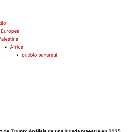
dio
 Europea
Palestina
África
pueblo saharaui
z de Trump: Análisis de una jugada maestra en 2025