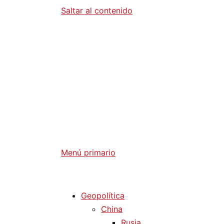
Saltar al contenido
Diario La 
Análisis Geopolítico y Actualidad Internaci
Menú primario
Diario La Humanidad
Geopolítica
China
Rusia