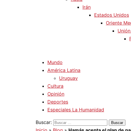
Irán
Estados Unidos
Oriente Me
Unión
Mundo
América Latina
Uruguay
Cultura
Opinión
Deportes
Especiales La Humanidad
Buscar:
Inicio
»
Blog
»
Hamás acepta el plan de pa