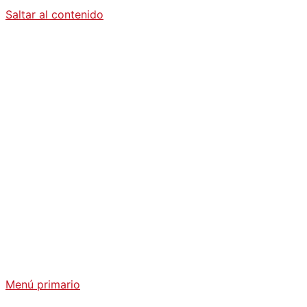
Saltar al contenido
Diario La
Humanidad
Análisis Geopolítico y Actualidad Internacional
Menú primario