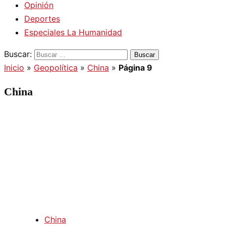
Opinión
Deportes
Especiales La Humanidad
Buscar:
Inicio
»
Geopolítica
»
China
»
Página 9
China
China