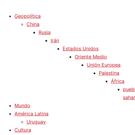
Diario La Humanidad
Geopolítica
China
Rusia
Irán
Estados Unidos
Oriente Medio
Unión Europea
Palestina
África
pueb
sahar
Mundo
América Latina
Uruguay
Cultura