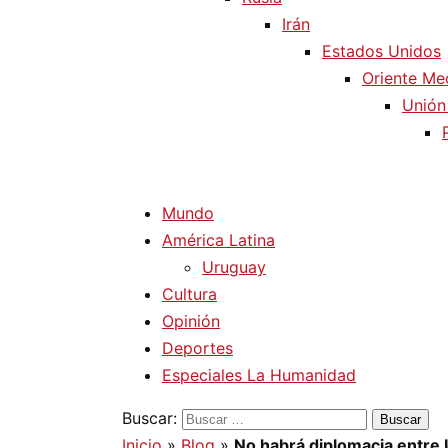
Irán
Estados Unidos
Oriente Me
Unión
Mundo
América Latina
Uruguay
Cultura
Opinión
Deportes
Especiales La Humanidad
Buscar:
Inicio
»
Blog
»
No habrá diplomacia entre 