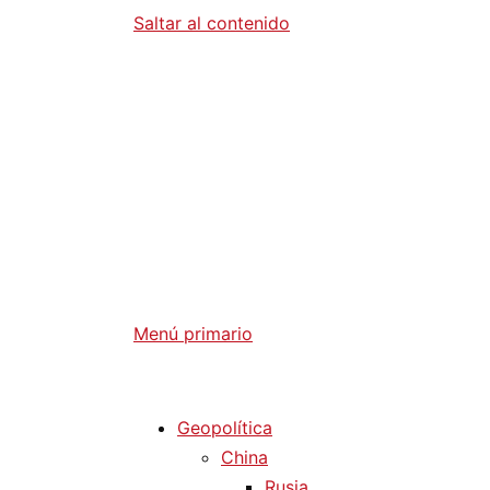
Saltar al contenido
Diario La 
Análisis Geopolítico y Actualidad Internaci
Menú primario
Diario La Humanidad
Geopolítica
China
Rusia