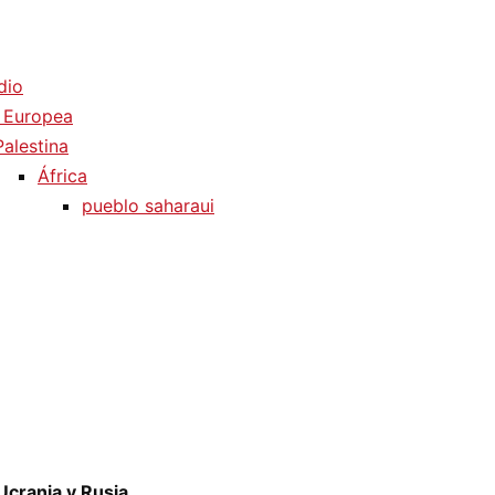
dio
 Europea
Palestina
África
pueblo saharaui
Ucrania y Rusia