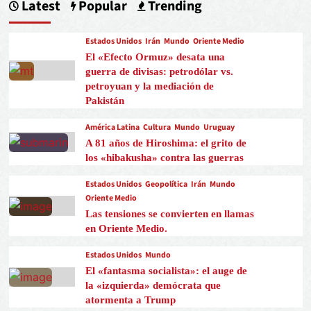
Latest
Popular
Trending
Estados Unidos
Irán
Mundo
Oriente Medio
El «Efecto Ormuz» desata una
guerra de divisas: petrodólar vs.
petroyuan y la mediación de
Pakistán
América Latina
Cultura
Mundo
Uruguay
A 81 años de Hiroshima: el grito de
los «hibakusha» contra las guerras
Estados Unidos
Geopolítica
Irán
Mundo
Oriente Medio
Las tensiones se convierten en llamas
en Oriente Medio.
Estados Unidos
Mundo
El «fantasma socialista»: el auge de
la «izquierda» demócrata que
atormenta a Trump