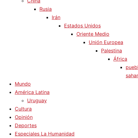
China
Rusia
Irán
Estados Unidos
Oriente Medio
Unión Europea
Palestina
África
pueb
sahar
Mundo
América Latina
Uruguay
Cultura
Opinión
Deportes
Especiales La Humanidad