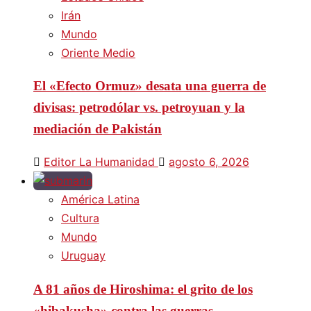
Irán
Mundo
Oriente Medio
El «Efecto Ormuz» desata una guerra de
divisas: petrodólar vs. petroyuan y la
mediación de Pakistán
Editor La Humanidad
agosto 6, 2026
América Latina
Cultura
Mundo
Uruguay
A 81 años de Hiroshima: el grito de los
«hibakusha» contra las guerras