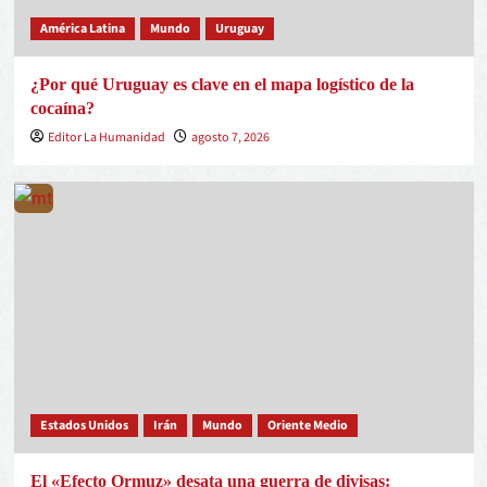
América Latina
Mundo
Uruguay
¿Por qué Uruguay es clave en el mapa logístico de la
cocaína?
Editor La Humanidad
agosto 7, 2026
Estados Unidos
Irán
Mundo
Oriente Medio
El «Efecto Ormuz» desata una guerra de divisas: