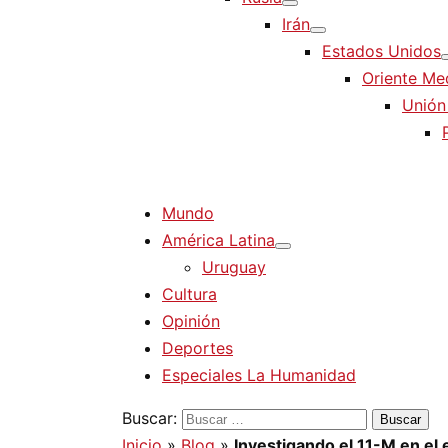
Irán
Estados Unidos
Oriente Me
Unión
Mundo
América Latina
Uruguay
Cultura
Opinión
Deportes
Especiales La Humanidad
Buscar:
Inicio
»
Blog
»
Investigando el 11-M en el 