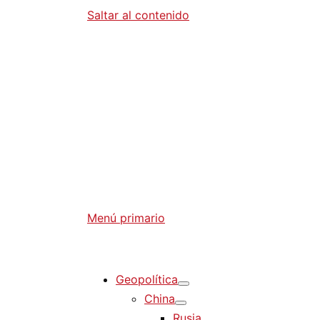
Saltar al contenido
Diario La 
Análisis Geopolítico y Actualidad Internaci
Menú primario
Diario La Humanidad
Geopolítica
China
Rusia