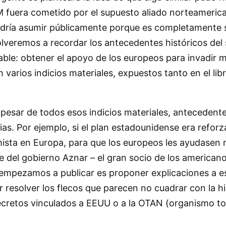
M fuera cometido por el supuesto aliado norteamerica
podría asumir públicamente porque es completamente 
olveremos a recordar los antecedentes históricos de
bable: obtener el apoyo de los europeos para invadir
n varios indicios materiales, expuestos tanto en el l
esar de todos esos indicios materiales, antecedentes 
as. Por ejemplo, si el plan estadounidense era refor
lamista en Europa, para que los europeos les ayudase
e del gobierno Aznar – el gran socio de los americano
ue empezamos a publicar es proponer explicaciones a e
resolver los flecos que parecen no cuadrar con la hip
secretos vinculados a EEUU o a la OTAN (organismo to