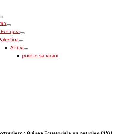
dio
 Europea
Palestina
África
pueblo saharaui
extranjero : Guinea Ecuatorial y su petroleo (1/6)