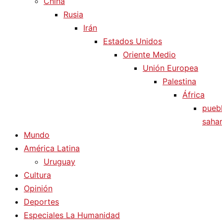
China
Rusia
Irán
Estados Unidos
Oriente Medio
Unión Europea
Palestina
África
pueb
sahar
Mundo
América Latina
Uruguay
Cultura
Opinión
Deportes
Especiales La Humanidad