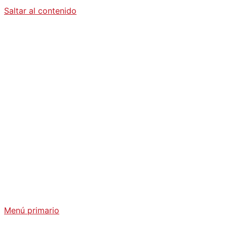
Saltar al contenido
Diario La
Humanidad
Análisis Geopolítico y Actualidad Internacional
Menú primario