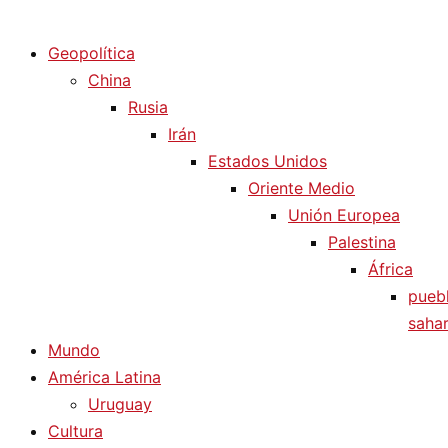
Diario La Humanidad
Geopolítica
China
Rusia
Irán
Estados Unidos
Oriente Medio
Unión Europea
Palestina
África
pueb
sahar
Mundo
América Latina
Uruguay
Cultura