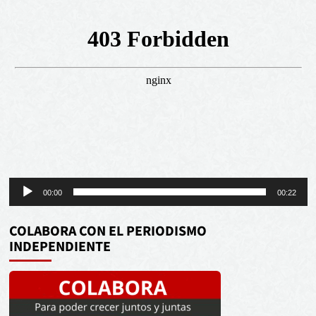
Reproductor
00:00
00:22
de
audio
COLABORA CON EL PERIODISMO
INDEPENDIENTE