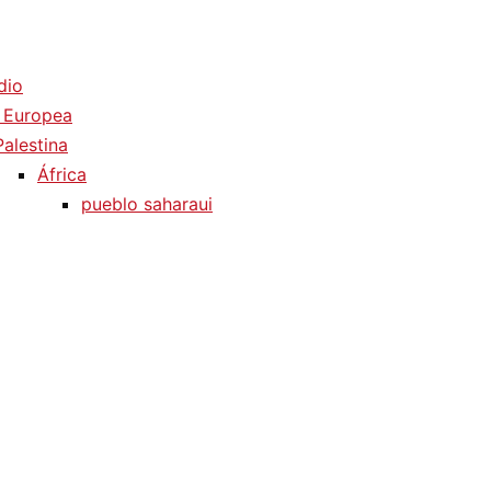
dio
 Europea
Palestina
África
pueblo saharaui