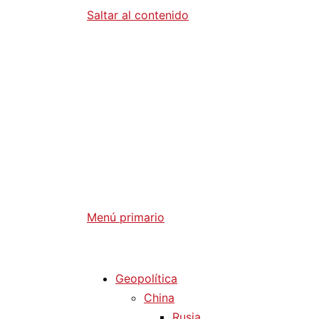
Saltar al contenido
Diario La 
Análisis Geopolítico y Actualidad Internaci
Menú primario
Diario La Humanidad
Geopolítica
China
Rusia