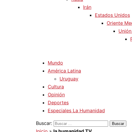
Irán
Estados Unidos
Oriente Me
Unión
Mundo
América Latina
Uruguay
Cultura
Opinión
Deportes
Especiales La Humanidad
Buscar:
Inicio
»
la humanidad TV