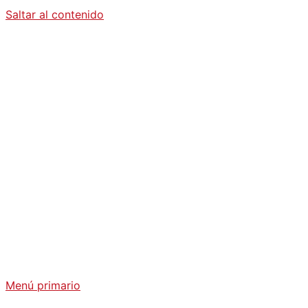
Saltar al contenido
Diario La
Humanidad
Análisis Geopolítico y Actualidad Internacional
Menú primario