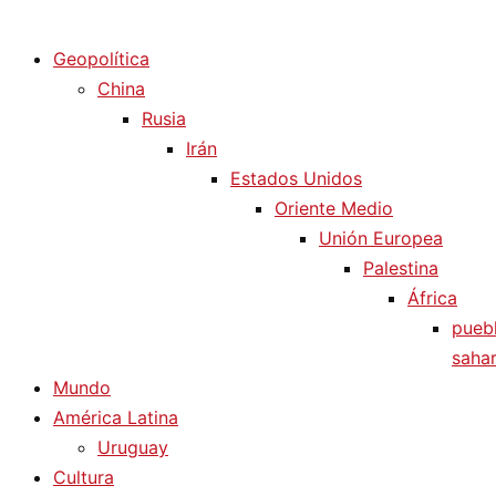
Diario La Humanidad
Geopolítica
China
Rusia
Irán
Estados Unidos
Oriente Medio
Unión Europea
Palestina
África
pueb
sahar
Mundo
América Latina
Uruguay
Cultura