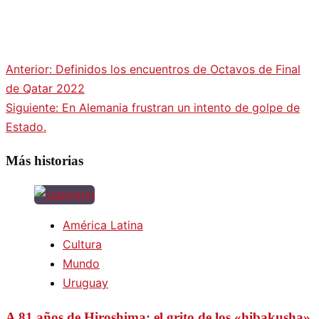
Anterior:
Definidos los encuentros de Octavos de Final
Navegación
de Qatar 2022
Siguiente:
En Alemania frustran un intento de golpe de
de
Estado.
entradas
Más historias
América Latina
Cultura
Mundo
Uruguay
A 81 años de Hiroshima: el grito de los «hibakusha»