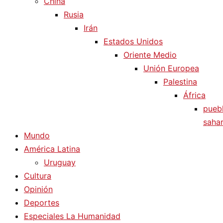
China
Rusia
Irán
Estados Unidos
Oriente Medio
Unión Europea
Palestina
África
pueb
sahar
Mundo
América Latina
Uruguay
Cultura
Opinión
Deportes
Especiales La Humanidad