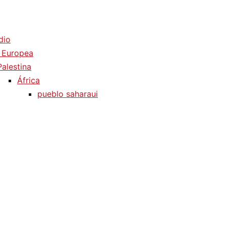
dio
 Europea
Palestina
África
pueblo saharaui