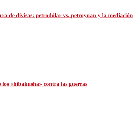
ra de divisas: petrodólar vs. petroyuan y la mediación
e los «hibakusha» contra las guerras