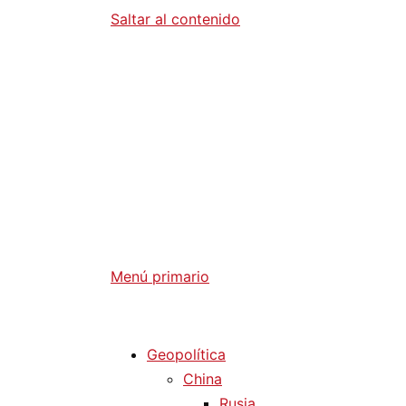
Saltar al contenido
Diario La 
Análisis Geopolítico y Actualidad Internaci
Menú primario
Diario La Humanidad
Geopolítica
China
Rusia