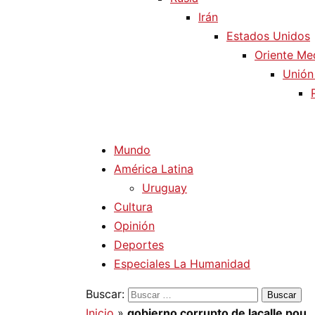
Irán
Estados Unidos
Oriente Me
Unión
Mundo
América Latina
Uruguay
Cultura
Opinión
Deportes
Especiales La Humanidad
Buscar:
Inicio
»
gobierno corrupto de lacalle pou