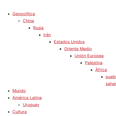
Diario La Humanidad
Geopolítica
China
Rusia
Irán
Estados Unidos
Oriente Medio
Unión Europea
Palestina
África
pueb
sahar
Mundo
América Latina
Uruguay
Cultura