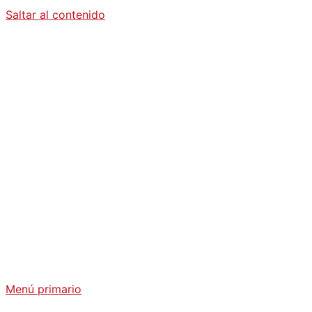
Saltar al contenido
Diario La
Humanidad
Análisis Geopolítico y Actualidad Internacional
Menú primario