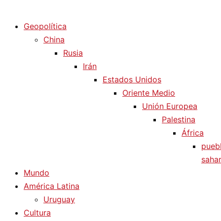
Diario La Humanidad
Geopolítica
China
Rusia
Irán
Estados Unidos
Oriente Medio
Unión Europea
Palestina
África
pueb
sahar
Mundo
América Latina
Uruguay
Cultura