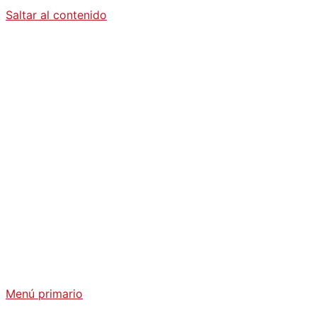
Saltar al contenido
Diario La
Humanidad
Análisis Geopolítico y Actualidad Internacional
Menú primario