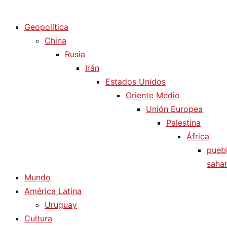
Diario La Humanidad
Geopolítica
China
Rusia
Irán
Estados Unidos
Oriente Medio
Unión Europea
Palestina
África
pueb
sahar
Mundo
América Latina
Uruguay
Cultura