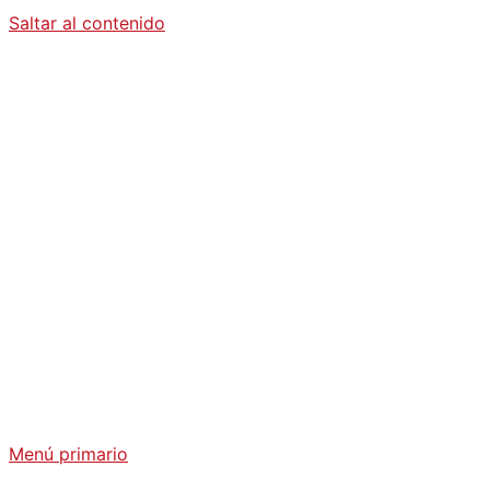
Saltar al contenido
Diario La
Humanidad
Análisis Geopolítico y Actualidad Internacional
Menú primario