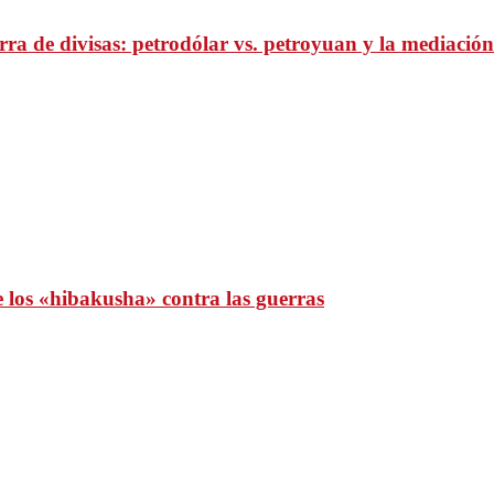
ra de divisas: petrodólar vs. petroyuan y la mediación
e los «hibakusha» contra las guerras