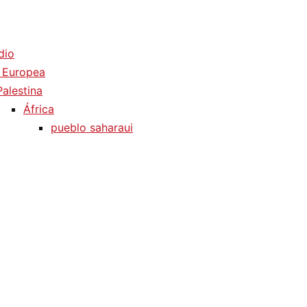
dio
 Europea
Palestina
África
pueblo saharaui