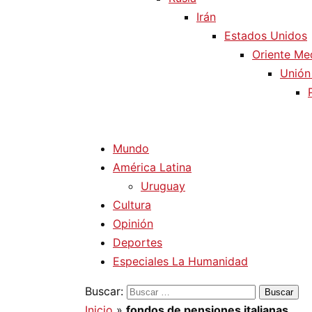
Irán
Estados Unidos
Oriente Me
Unión
Mundo
América Latina
Uruguay
Cultura
Opinión
Deportes
Especiales La Humanidad
Buscar:
Inicio
»
fondos de pensiones italianas