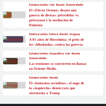
Estados Unidos
Irán
Mundo
Oriente Medio
El «Efecto Ormuz» desata una
guerra de divisas: petrodólar vs.
petroyuan y la mediación de
Pakistán
América Latina
Cultura
Mundo
Uruguay
A 81 años de Hiroshima: el grito de
los «hibakusha» contra las guerras
Estados Unidos
Geopolítica
Irán
Mundo
Oriente Medio
Las tensiones se convierten en llamas
en Oriente Medio.
Estados Unidos
Mundo
El «fantasma socialista»: el auge de
la «izquierda» demócrata que
atormenta a Trump