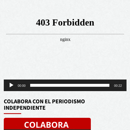
Reproductor
00:00
00:22
de
audio
COLABORA CON EL PERIODISMO
INDEPENDIENTE