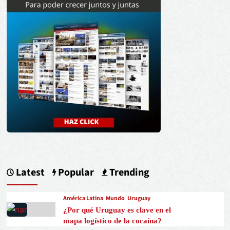
Latest
Popular
Trending
América Latina
Mundo
Uruguay
¿Por qué Uruguay es clave en el
mapa logístico de la cocaína?