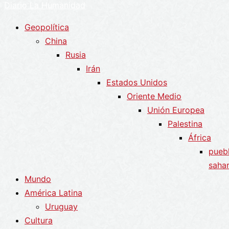
Diario La Humanidad
Geopolítica
China
Rusia
Irán
Estados Unidos
Oriente Medio
Unión Europea
Palestina
África
pueb
sahar
Mundo
América Latina
Uruguay
Cultura