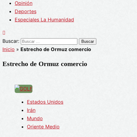
Opinión
Deportes
Especiales La Humanidad
Buscar:
Inicio
»
Estrecho de Ormuz comercio
Estrecho de Ormuz comercio
Estados Unidos
Irán
Mundo
Oriente Medio