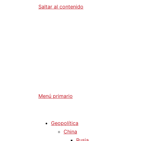
Saltar al contenido
Diario La 
Análisis Geopolítico y Actualidad Internaci
Menú primario
Diario La Humanidad
Geopolítica
China
Rusia