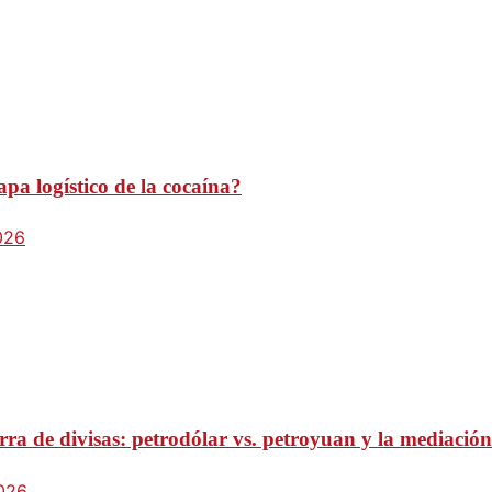
pa logístico de la cocaína?
026
ra de divisas: petrodólar vs. petroyuan y la mediación
2026