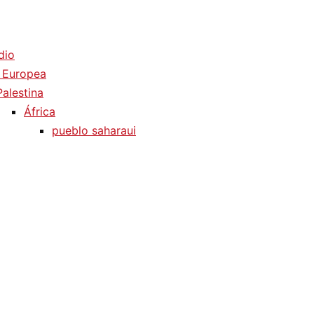
dio
 Europea
Palestina
África
pueblo saharaui