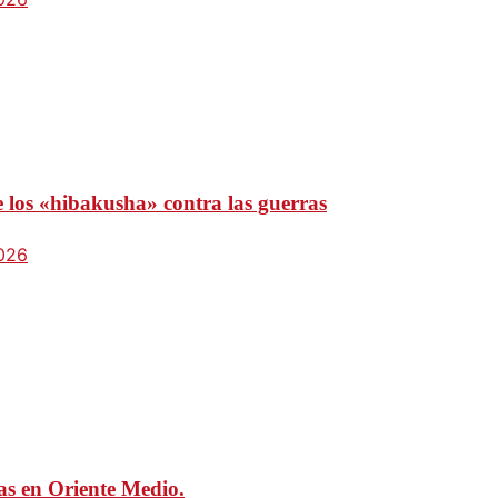
e los «hibakusha» contra las guerras
2026
mas en Oriente Medio.