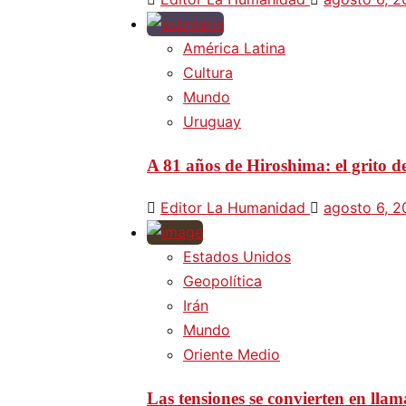
América Latina
Cultura
Mundo
Uruguay
A 81 años de Hiroshima: el grito d
Editor La Humanidad
agosto 6, 
Estados Unidos
Geopolítica
Irán
Mundo
Oriente Medio
Las tensiones se convierten en lla