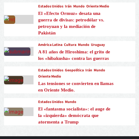
Estados Unidos
Irán
Mundo
Oriente Medio
El «Efecto Ormuz» desata una
guerra de divisas: petrodólar vs.
petroyuan y la mediación de
Pakistán
América Latina
Cultura
Mundo
Uruguay
A 81 años de Hiroshima: el grito de
los «hibakusha» contra las guerras
Estados Unidos
Geopolítica
Irán
Mundo
Oriente Medio
Las tensiones se convierten en llamas
en Oriente Medio.
Estados Unidos
Mundo
El «fantasma socialista»: el auge de
la «izquierda» demócrata que
atormenta a Trump