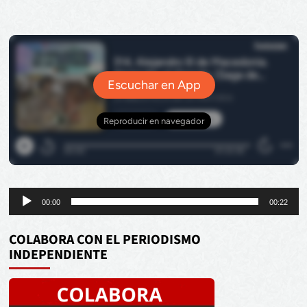
Reproductor
00:00
00:22
de
audio
COLABORA CON EL PERIODISMO
INDEPENDIENTE