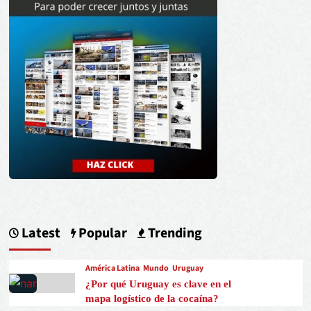
Latest
Popular
Trending
América Latina
Mundo
Uruguay
¿Por qué Uruguay es clave en el
mapa logístico de la cocaína?