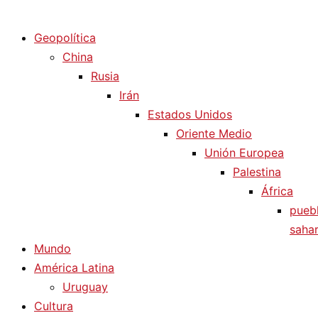
Diario La Humanidad
Geopolítica
China
Rusia
Irán
Estados Unidos
Oriente Medio
Unión Europea
Palestina
África
pueb
sahar
Mundo
América Latina
Uruguay
Cultura