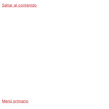
Saltar al contenido
Diario La
Humanidad
Análisis Geopolítico y Actualidad Internacional
Menú primario