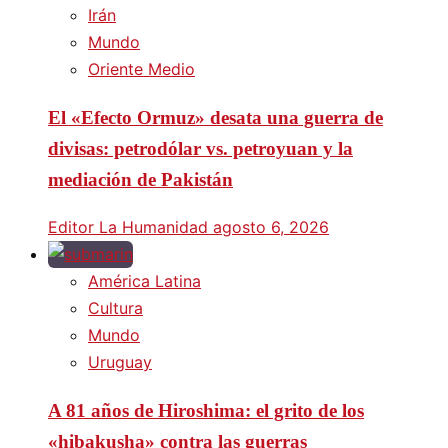
Irán
Mundo
Oriente Medio
El «Efecto Ormuz» desata una guerra de
divisas: petrodólar vs. petroyuan y la
mediación de Pakistán
Editor La Humanidad
agosto 6, 2026
América Latina
Cultura
Mundo
Uruguay
A 81 años de Hiroshima: el grito de los
«hibakusha» contra las guerras