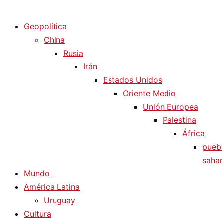
Diario La Humanidad
Geopolítica
China
Rusia
Irán
Estados Unidos
Oriente Medio
Unión Europea
Palestina
África
pueb
sahar
Mundo
América Latina
Uruguay
Cultura