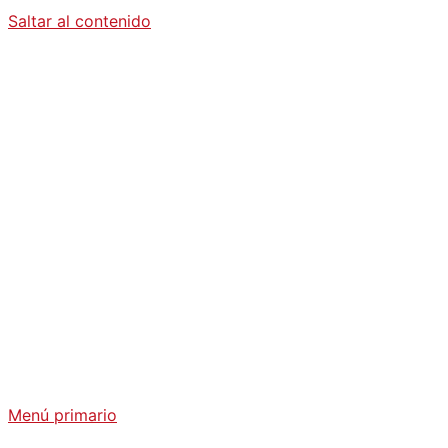
Saltar al contenido
Diario La
Humanidad
Análisis Geopolítico y Actualidad Internacional
Menú primario