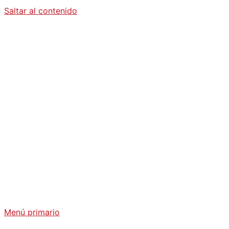
Saltar al contenido
Diario La
Humanidad
Análisis Geopolítico y Actualidad Internacional
Menú primario