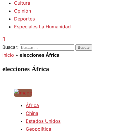
Cultura
Opinión
Deportes
Especiales La Humanidad
Buscar:
Inicio
»
elecciones África
elecciones África
África
China
Estados Unidos
Geopolítica