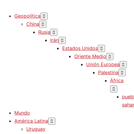
Diario La Humanidad
Geopolítica
China
Rusia
Irán
Estados Unidos
Oriente Medio
Unión Europea
Palestina
África
pueb
sahar
Mundo
América Latina
Uruguay