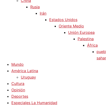
China
Rusia
Irán
Estados Unidos
Oriente Medio
Unión Europea
Palestina
África
pueb
sahar
Mundo
América Latina
Uruguay
Cultura
Opinión
Deportes
Especiales La Humanidad