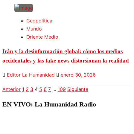
Geopolítica
Mundo
Oriente Medio
Irán y la desinformación global: cómo los medios
occidentales y las fake news distorsionan la realidad
Editor La Humanidad
enero 30, 2026
Anterior
1
2
3
4
5
6
7
…
109
Siguiente
Paginación
de
EN VIVO: La Humanidad Radio
entradas