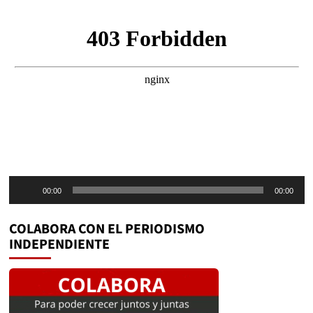
Reproductor
00:00
00:00
de
audio
COLABORA CON EL PERIODISMO
INDEPENDIENTE