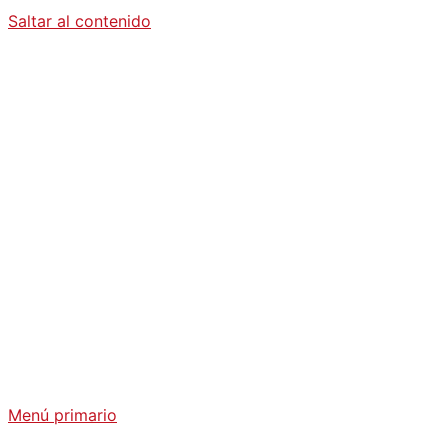
Saltar al contenido
Diario La
Humanidad
Análisis Geopolítico y Actualidad Internacional
Menú primario