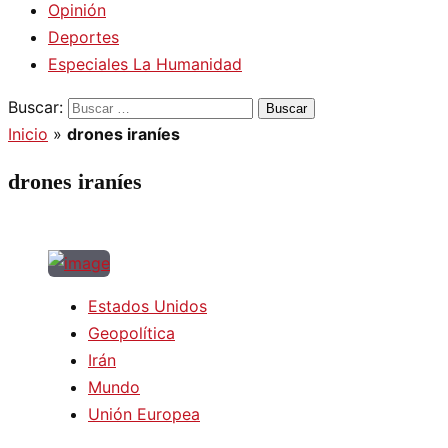
Opinión
Deportes
Especiales La Humanidad
Buscar:
Inicio
»
drones iraníes
drones iraníes
Estados Unidos
Geopolítica
Irán
Mundo
Unión Europea