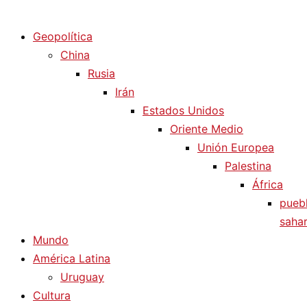
Diario La Humanidad
Geopolítica
China
Rusia
Irán
Estados Unidos
Oriente Medio
Unión Europea
Palestina
África
pueb
sahar
Mundo
América Latina
Uruguay
Cultura