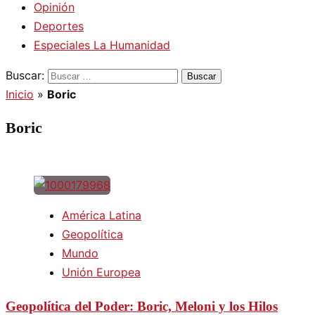
Opinión
Deportes
Especiales La Humanidad
Buscar:
Inicio
»
Boric
Boric
América Latina
Geopolítica
Mundo
Unión Europea
Geopolítica del Poder: Boric, Meloni y los Hilos