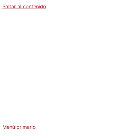
Saltar al contenido
Diario La
Humanidad
Análisis Geopolítico y Actualidad Internacional
Menú primario