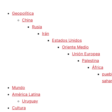
Diario La Humanidad
Geopolítica
China
Rusia
Irán
Estados Unidos
Oriente Medio
Unión Europea
Palestina
África
pueb
sahar
Mundo
América Latina
Uruguay
Cultura