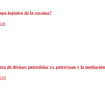
pa logístico de la cocaína?
026
ra de divisas: petrodólar vs. petroyuan y la mediación
2026