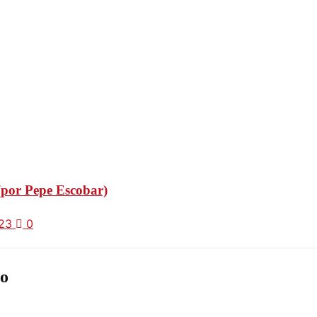
 (por Pepe Escobar)
023
0
o