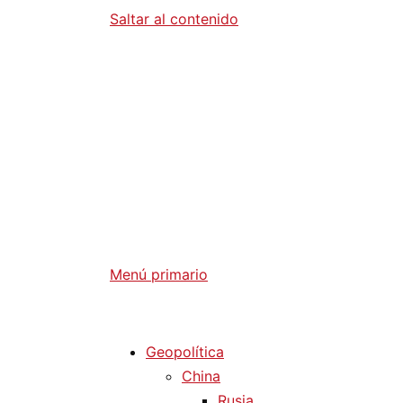
Saltar al contenido
Diario La 
Análisis Geopolítico y Actualidad Internaci
Menú primario
Diario La Humanidad
Geopolítica
China
Rusia