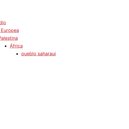
dio
 Europea
Palestina
África
pueblo saharaui