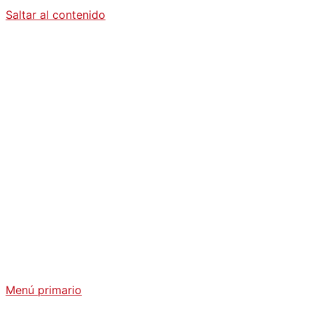
Saltar al contenido
Diario La
Humanidad
Análisis Geopolítico y Actualidad Internacional
Menú primario