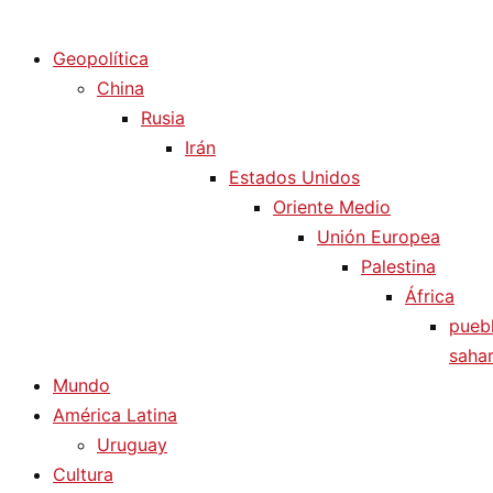
Diario La Humanidad
Geopolítica
China
Rusia
Irán
Estados Unidos
Oriente Medio
Unión Europea
Palestina
África
pueb
sahar
Mundo
América Latina
Uruguay
Cultura