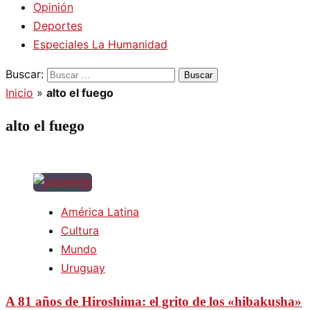
Opinión
Deportes
Especiales La Humanidad
Buscar:
Inicio
»
alto el fuego
alto el fuego
América Latina
Cultura
Mundo
Uruguay
A 81 años de Hiroshima: el grito de los «hibakusha»