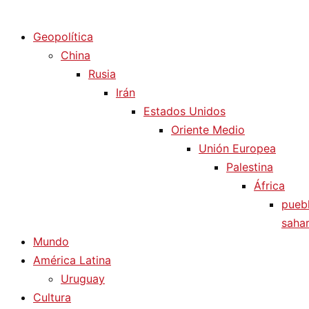
Diario La Humanidad
Geopolítica
China
Rusia
Irán
Estados Unidos
Oriente Medio
Unión Europea
Palestina
África
pueb
sahar
Mundo
América Latina
Uruguay
Cultura