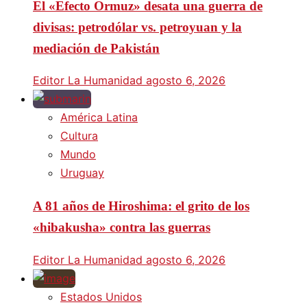
El «Efecto Ormuz» desata una guerra de
divisas: petrodólar vs. petroyuan y la
mediación de Pakistán
Editor La Humanidad
agosto 6, 2026
América Latina
Cultura
Mundo
Uruguay
A 81 años de Hiroshima: el grito de los
«hibakusha» contra las guerras
Editor La Humanidad
agosto 6, 2026
Estados Unidos