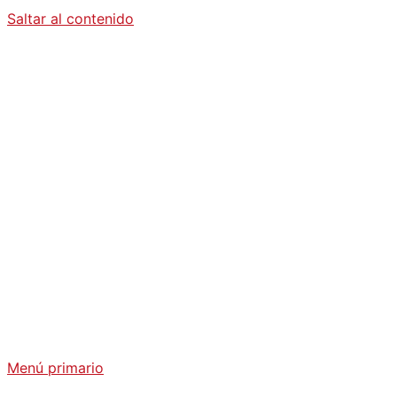
Saltar al contenido
Diario La
Humanidad
Análisis Geopolítico y Actualidad Internacional
Menú primario