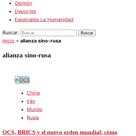
Opinión
Deportes
Especiales La Humanidad
Buscar:
Inicio
»
alianza sino-rusa
alianza sino-rusa
China
Irán
Mundo
Rusia
OCS, BRICS y el nuevo orden mundial: cómo