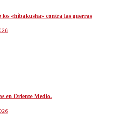
e los «hibakusha» contra las guerras
2026
mas en Oriente Medio.
2026