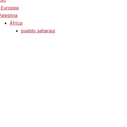
dio
 Europea
Palestina
África
pueblo saharaui