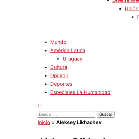
Oriente Me
Unión
Mundo
América Latina
Uruguay
Cultura
Opinión
Deportes
Especiales La Humanidad
Buscar:
Inicio
»
Aleksey Likhachev