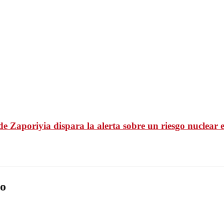
de Zaporiyia dispara la alerta sobre un riesgo nuclear
o