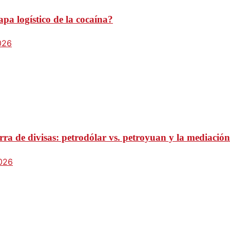
pa logístico de la cocaína?
026
ra de divisas: petrodólar vs. petroyuan y la mediación
2026