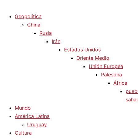
Diario La Humanidad
Geopolítica
China
Rusia
Irán
Estados Unidos
Oriente Medio
Unión Europea
Palestina
África
pueb
sahar
Mundo
América Latina
Uruguay
Cultura