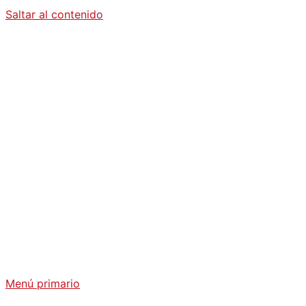
Saltar al contenido
Diario La
Humanidad
Análisis Geopolítico y Actualidad Internacional
Menú primario