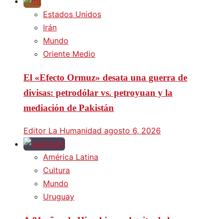
Estados Unidos
Irán
Mundo
Oriente Medio
El «Efecto Ormuz» desata una guerra de
divisas: petrodólar vs. petroyuan y la
mediación de Pakistán
Editor La Humanidad
agosto 6, 2026
América Latina
Cultura
Mundo
Uruguay