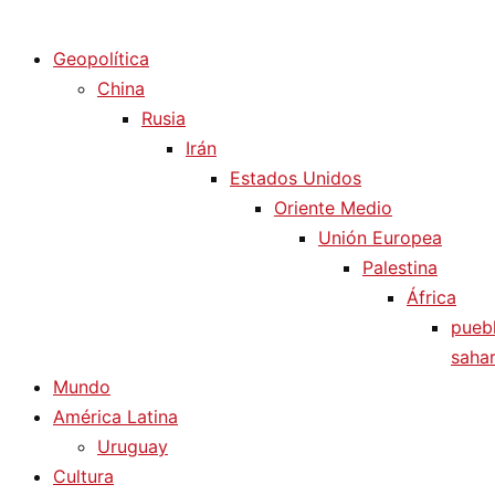
Diario La Humanidad
Geopolítica
China
Rusia
Irán
Estados Unidos
Oriente Medio
Unión Europea
Palestina
África
pueb
sahar
Mundo
América Latina
Uruguay
Cultura