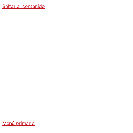
Saltar al contenido
Diario La
Humanidad
Análisis Geopolítico y Actualidad Internacional
Menú primario