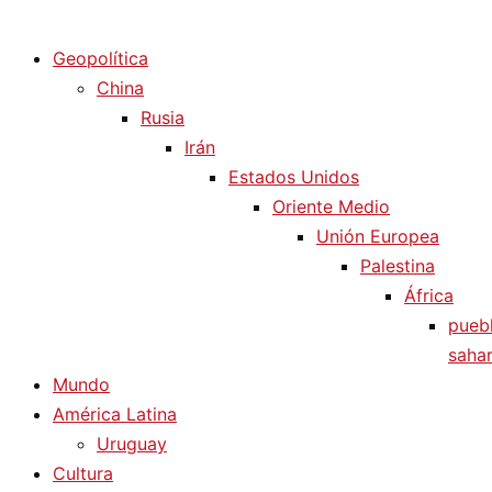
Diario La Humanidad
Geopolítica
China
Rusia
Irán
Estados Unidos
Oriente Medio
Unión Europea
Palestina
África
pueb
sahar
Mundo
América Latina
Uruguay
Cultura