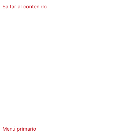
Saltar al contenido
Diario La
Humanidad
Análisis Geopolítico y Actualidad Internacional
Menú primario