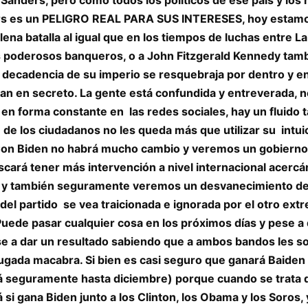
ers es un PELIGRO REAL PARA SUS INTERESES, hoy estamos
a batalla al igual que en los tiempos de luchas entre La 
s poderosos banqueros, o a John Fitzgerald Kennedy tam
 decadencia de su imperio se resquebraja por dentro y 
n en secreto. La gente está confundida y entreverada, no 
 en forma constante en las redes sociales, hay un fluido 
e de los ciudadanos no les queda más que utilizar su int
 Con Biden no habrá mucho cambio y veremos un gobierno
uscará tener más intervención a nivel internacional acer
 y también seguramente veremos un desvanecimiento de la
del partido se vea traicionada e ignorada por el otro ext
uede pasar cualquier cosa en los próximos días y pese a q
rse a dar un resultado sabiendo que a ambos bandos les s
jugada macabra. Si bien es casi seguro que ganará Baiden
irá seguramente hasta diciembre) porque cuando se trata 
si gana Biden junto a los Clinton, los Obama y los Soros, 