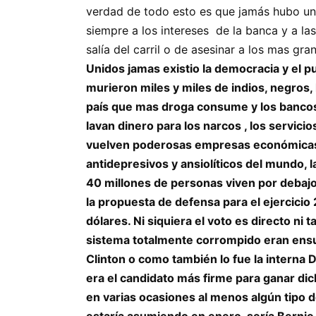
verdad de todo esto es que jamás hubo una
siempre a los intereses de la banca y a la
salía del carril o de asesinar a los mas g
Unidos jamas existio la democracia y el
murieron miles y miles de indios, negros,
país que mas droga consume y los bancos
lavan dinero para los narcos , los servic
vuelven poderosas empresas económicas 
antidepresivos y ansiolíticos del mundo,
40 millones de personas viven por debajo d
la propuesta de defensa para el ejercici
dólares. Ni siquiera el voto es directo 
sistema totalmente corrompido eran ensu
Clinton o como también lo fue la interna
era el candidato más firme para ganar di
en varias ocasiones al menos algún tipo 
estaría asumiendo en enero sería Bernie