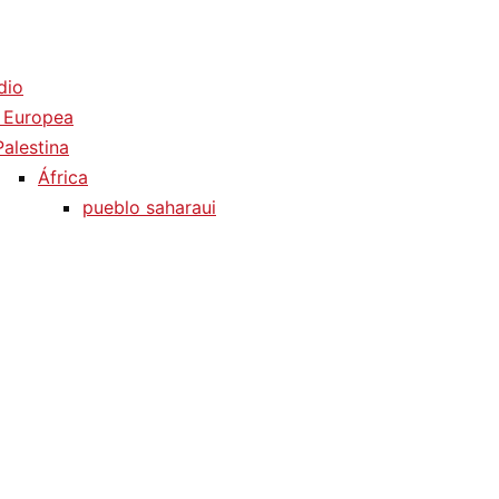
dio
 Europea
Palestina
África
pueblo saharaui