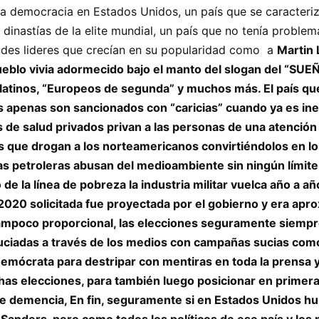
 democracia en Estados Unidos, un país que se caracterizó
s dinastías de la elite mundial, un país que no tenía probl
randes lideres que crecían en su popularidad como a
Martin 
 pueblo vivia adormecido bajo el manto del slogan del “
 latinos, “Europeos de segunda” y muchos más. El país que
 apenas son sancionados con “caricias” cuando ya es in
ios de salud privados privan a las personas de una atenció
que drogan a los norteamericanos convirtiéndolos en 
 las petroleras abusan del medioambiente sin ningún lími
e la línea de pobreza la industria militar vuelca año a añ
o 2020 solicitada fue proyectada por el gobierno y era a
ni tampoco proporcional, las elecciones seguramente siem
ciadas a través de los medios con campañas sucias como 
 Demócrata para destripar con mentiras en toda la prensa 
chas elecciones, para también luego posicionar en primer
de demencia, En fin, seguramente si en Estados Unidos hu
 Sanders, pero como todos los políticos de ese país y l