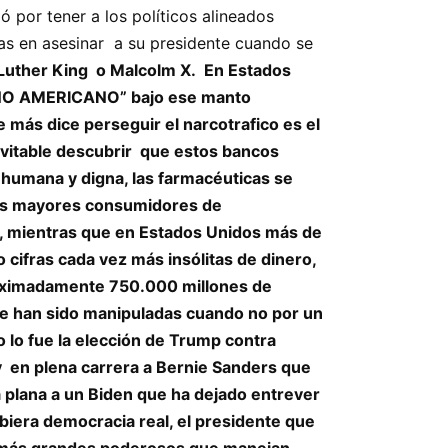
 por tener a los políticos alineados
emas en asesinar a su presidente cuando se
Luther King o Malcolm X. En Estados
SUEÑO AMERICANO” bajo ese manto
 más dice perseguir el narcotrafico es el
evitable descubrir que estos bancos
n humana y digna, las farmacéuticas se
los mayores consumidores de
te, mientras que en Estados Unidos más de
o cifras cada vez más insólitas de dinero,
proximadamente 750.000 millones de
pre han sido manipuladas cuando no por un
lo fue la elección de Trump contra
y en plena carrera a Bernie Sanders que
a plana a un Biden que ha dejado entrever
biera democracia real, el presidente que
os más grandes poderosos que manejan