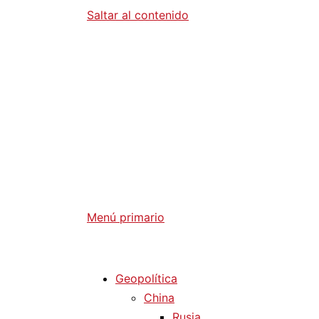
Saltar al contenido
Diario La 
Análisis Geopolítico y Actualidad Internaci
Menú primario
Diario La Humanidad
Geopolítica
China
Rusia