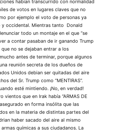
cciones habían transcurrido con normalidad
les de votos en lugares claves que no
omo por ejemplo el voto de personas ya
 y occidental. Mientras tanto Donald
denunciar todo un montaje en el que “se
olver a contar pasaban de ir ganando Trump
 que no se dejaban entrar a los
e mucho antes de terminar, porque algunos
una reunión secreta de los dueños de
dos Unidos debian ser quitadas del aire
dichos del Sr. Trump como “MENTIRAS”.
uando esté mintiendo. ¡No, en verdad!
tro vientos que en Irak había “ARMAS DE
segurado en forma insólita que las
s en la materia de distintas partes del
rian haber sacado del aire al mismo
a armas químicas a sus ciudadanos. La