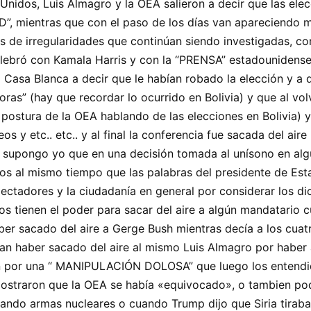
Unidos, Luis Almagro y la OEA salieron a decir que las ele
 mientras que con el paso de los días van apareciendo mi
s de irregularidades que continúan siendo investigadas, c
elebró con Kamala Harris y con la “PRENSA” estadounidense
 Casa Blanca a decir que le habían robado la elección y a 
ras” (hay que recordar lo ocurrido en Bolivia) y que al v
 postura de la OEA hablando de las elecciones en Bolivia) y
 y etc.. etc.. y al final la conferencia fue sacada del air
 supongo yo que en una decisión tomada al unísono en alg
s al mismo tiempo que las palabras del presidente de Esta
spectadores y la ciudadanía en general por considerar los 
tienen el poder para sacar del aire a algún mandatario c
ber sacado del aire a Gerge Bush mientras decía a los cua
haber sacado del aire al mismo Luis Almagro por haber a
n por una “ MANIPULACIÓN DOLOSA” que luego los entendido
mostraron que la OEA se había «equivocado», o tambien pod
ando armas nucleares o cuando Trump dijo que Siria tirab