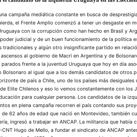
una campaña mediática constante en busca de desprestigiar
uierda, el Frente Amplio comenzó a tener un desgaste en m
a Uruguaya con la corrupción como han hecho en Brasil y Ar
poder judicial y de un buen funcionamiento de la política e
 tradicionales y algún otro insignificante partido en relac
 ascensos al gobierno de Macri en Argentina y de Bolsonaro
parados frente a la juventud Uruguaya que hoy en dia asoc
o Bolsonaro al igual que a los demás candidatos de otros 
rizonte de país a Chile, uno de los países más desiguales
 de Elite Chilenos y eso lo vemos constantemente con los J
educación para cualquier persona. Los candidatos de la izqu
entos en plena campaña recorren el país contando sus proy
o de 62 años de edad que nació en Montevideo, también cu
iería, ingresó a trabajar en ANCAP. La militancia que habí
l PIT-CNT Hugo de Mello, a fundar el sindicato de ANCAP ant