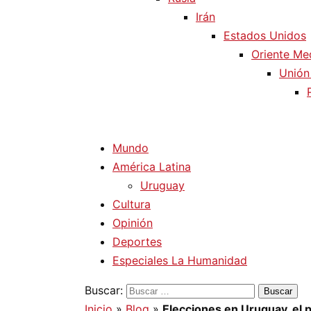
Irán
Estados Unidos
Oriente Me
Unión
Mundo
América Latina
Uruguay
Cultura
Opinión
Deportes
Especiales La Humanidad
Buscar:
Inicio
»
Blog
»
Elecciones en Uruguay, el 