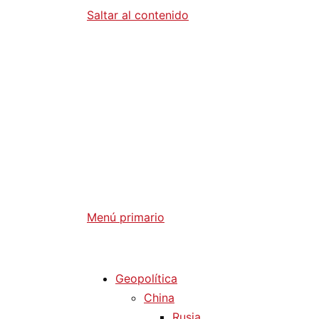
Saltar al contenido
Diario La 
Análisis Geopolítico y Actualidad Internaci
Menú primario
Diario La Humanidad
Geopolítica
China
Rusia