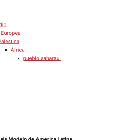
dio
 Europea
Palestina
África
pueblo saharaui
pais Modelo de America Latina