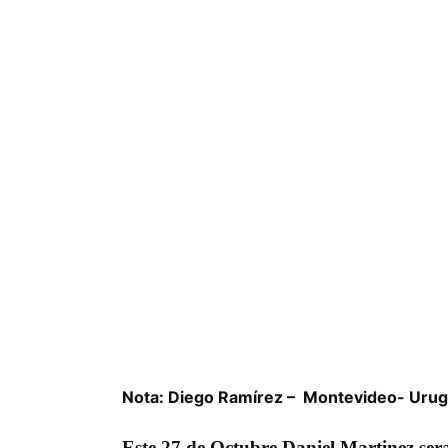
Nota: Diego Ramírez – Montevideo- Uru
Este 27 de Octubre Daniel Martinez sera